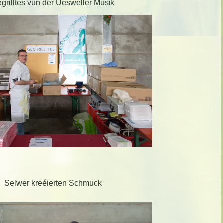
grilltes vun der Uesweller Musik
Selwer kreéierten Schmuck