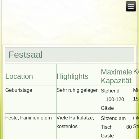
Festsaal
K
Maximale
Location
Highlights
Kapazität
Geburtstage
Sehr ruhig gelegen
Mi
Stehend
15
100-120
Gäste
Feste, Familienfeiern
Viele Parkplätze,
in
Sitzend am
kostenlos
St
Tisch 80
Gäste