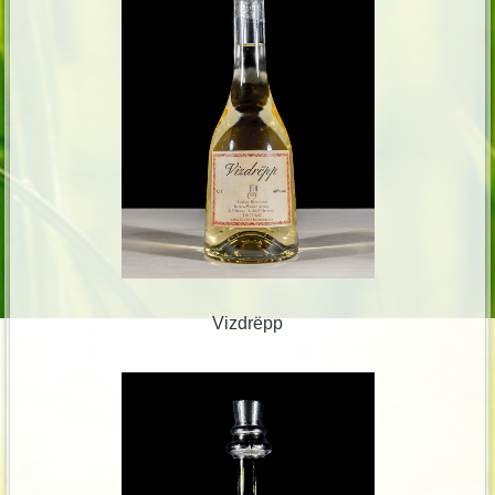
Vizdrëpp